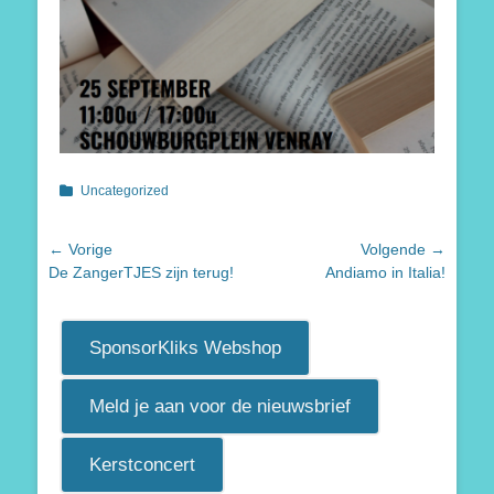
Categorieën
Uncategorized
Bericht
← Vorige
Volgende →
Vorig
Volgend
De ZangerTJES zijn terug!
Andiamo in Italia!
navigatie
bericht:
bericht:
SponsorKliks Webshop
Meld je aan voor de nieuwsbrief
Kerstconcert