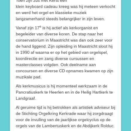
Toen zijn zus met Kerst een
klein keyboard cadeau kreeg was hij meteen verkocht
en werd het orgel en klassieke muziek
langzamerhand steeds belangrijker in zijn leven.
e
Vanaf zijn 17
is hij actief als kerkorganist en
begeleider van diverse koren. De stap naar het
conservatorium in Maastricht was dan ook zeer voor
de hand liggend. Zijn opleiding in Maastricht sloot hij
in 1990 af waarna er op het gebied van orgelspel,
koordirectie en zang diverse cursussen en
masterclasses volgden. Ook deelname aan
concoursen en diverse CD opnames kwamen op zijn
muzikale pad.
Als kerkmusicus is hij momenteel werkzaam in de
Pancratiuskerk te Heerlen en in de Heilig Hartkerk te
Landgraaf.
Al geruime tijd is hij betrokken als artistiek adviseur bij
de Stichting Orgelkring Kerkrade waar hij zorgdraagt
voor de invulling van de jaarlijkse orgelcyclus op de
orgels van de Lambertuskerk en de Abdijkerk Rolduc.